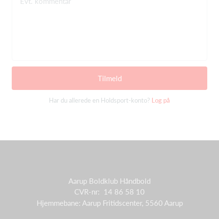
Evt. kommentar
Tilmeld
Har du allerede en Holdsport-konto?
Log på
Aarup Boldklub Håndbold
CVR-nr: 14 86 58 10
Hjemmebane: Aarup Fritidscenter, 5560 Aarup