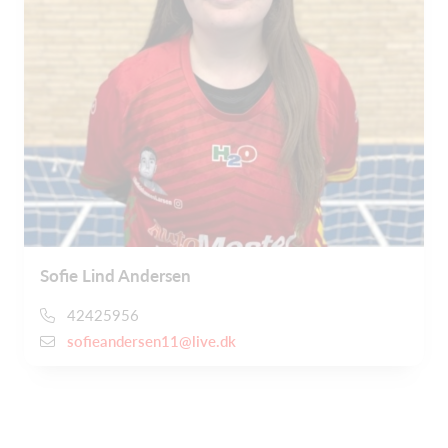
Sofie Lind Andersen
42425956
sofieandersen11@live.dk