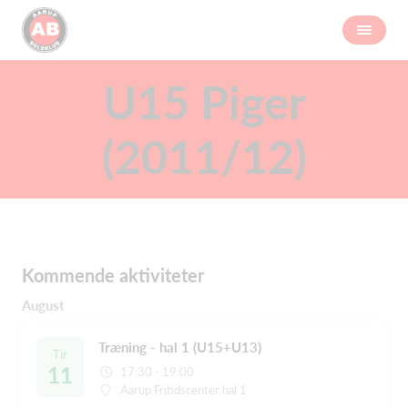
U15 Piger
(2011/12)
Kommende aktiviteter
August
Træning - hal 1 (U15+U13)
Tir
11
17:30 - 19:00
Aarup Fritidscenter hal 1