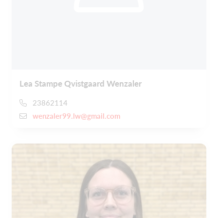
Lea Stampe Qvistgaard Wenzaler
23862114
wenzaler99.lw@gmail.com