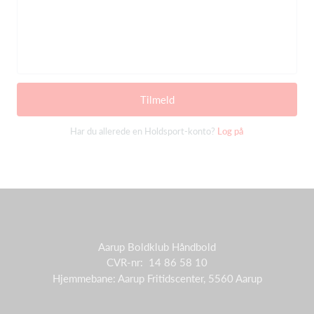
Tilmeld
Har du allerede en Holdsport-konto?
Log på
Aarup Boldklub Håndbold
CVR-nr: 14 86 58 10
Hjemmebane: Aarup Fritidscenter, 5560 Aarup