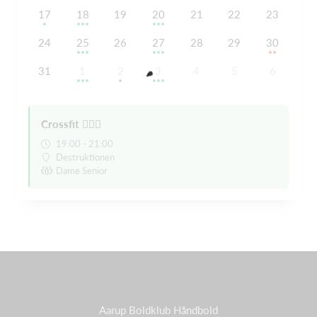
17
18
19
20
21
22
23
24
25
26
27
28
29
30
31
1
2
3
4
5
6
Crossfit 🏋🏼‍♀️
19:00 - 21:00
Destruktionen
Dame Senior
Aarup Boldklub Håndbold