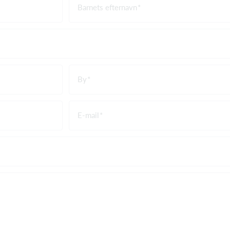
Barnets efternavn
By
E-mail