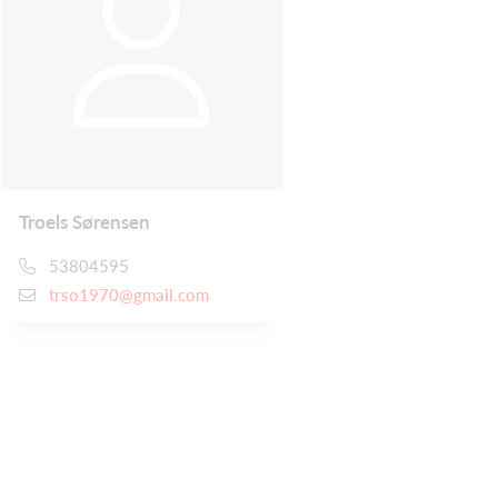
Troels Sørensen
53804595
trso1970@gmail.com