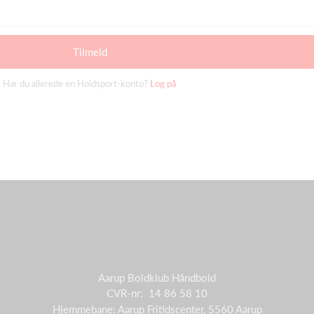
Tilmeld
Har du allerede en Holdsport-konto?
Log på
Aarup Boldklub Håndbold
CVR-nr: 14 86 58 10
Hjemmebane: Aarup Fritidscenter, 5560 Aarup