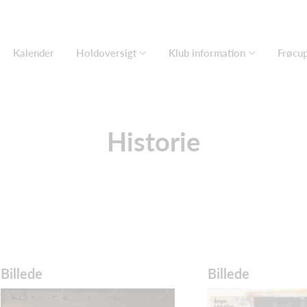
Kalender
Holdoversigt
Klub information
Frøcu
Historie
Billede
Billede