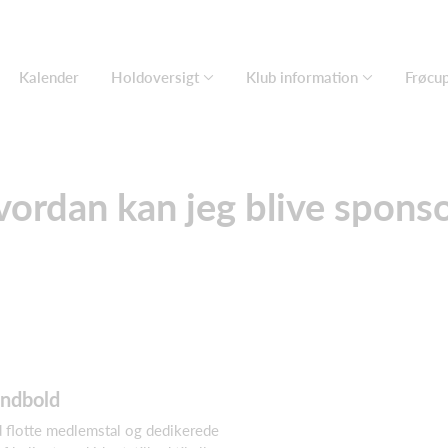
Kalender
Holdoversigt
Klub information
Frøcu
ordan kan jeg blive spons
åndbold
d flotte medlemstal og dedikerede