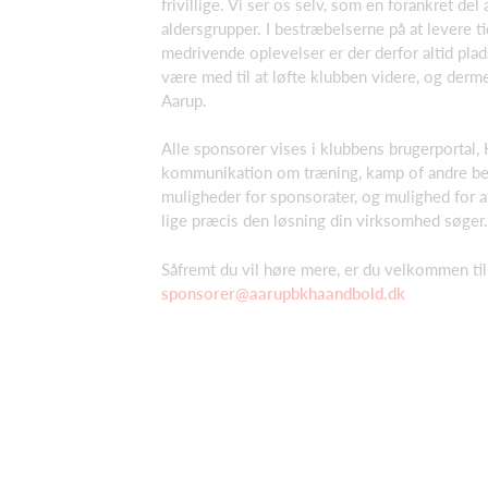
frivillige. Vi ser os selv, som en forankret del 
aldersgrupper. I bestræbelserne på at levere 
medrivende oplevelser er der derfor altid plad
være med til at løfte klubben videre, og dermed
Aarup.
Alle sponsorer vises i klubbens brugerportal, 
kommunikation om træning, kamp of andre be
muligheder for sponsorater, og mulighed for
lige præcis den løsning din virksomhed søger
Såfremt du vil høre mere, er du velkommen ti
sponsorer@aarupbkhaandbold.dk