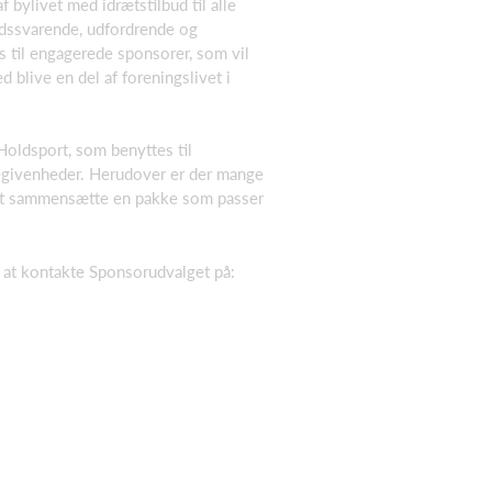
af bylivet med idrætstilbud til alle
tidssvarende, udfordrende og
s til engagerede sponsorer, som vil
 blive en del af foreningslivet i
Holdsport, som benyttes til
givenheder. Herudover er der mange
 at sammensætte en pakke som passer
.
l at kontakte Sponsorudvalget på: