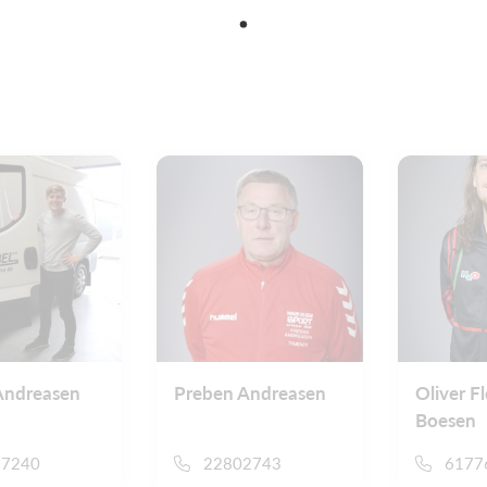
Andreasen
Preben Andreasen
Oliver F
Boesen
37240
22802743
6177