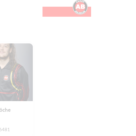
löche
6481