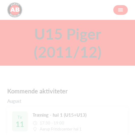
U15 Piger
(2011/12)
Kommende aktiviteter
August
Træning - hal 1 (U15+U13)
Tir
11
17:30 - 19:00
Aarup Fritidscenter hal 1