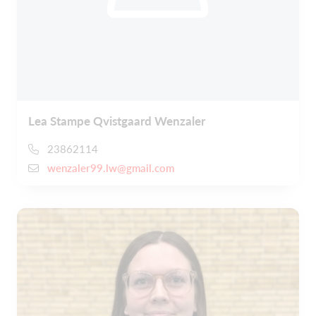
Lea Stampe Qvistgaard Wenzaler
23862114
wenzaler99.lw@gmail.com