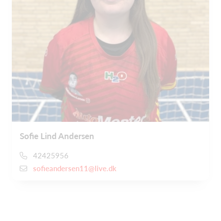
Sofie Lind Andersen
42425956
sofieandersen11@live.dk